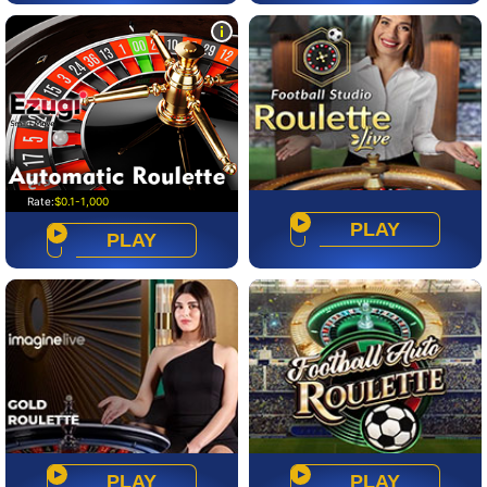
Rate:
$0.1-1,000
PLAY
PLAY
PLAY
PLAY